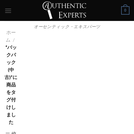
Skip
0
to
content
オーセンティック・エキスパーツ
ホー
ム
/
“バッ
クパ
ック
(中
古)”に
商品
をタ
グ付
けし
まし
た
絞